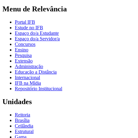
Menu de Relevância
Portal IFB
Estude no IFB
Espaço do/a Estudante
Espaço do/a Servidor/a
Concursos
Ensino
Pesquisa
Extensão
Administração
Educação a Distância
Internacional
IFB na Mídia
Repositório Institucional
Unidades
Reitoria
Brasília
Ceilândia
Estrutural
Gama