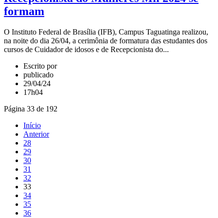
formam
O Instituto Federal de Brasília (IFB), Campus Taguatinga realizou,
na noite do dia 26/04, a cerimônia de formatura das estudantes dos
cursos de Cuidador de idosos e de Recepcionista do...
Escrito por
publicado
29/04/24
17h04
Página 33 de 192
Início
Anterior
28
29
30
31
32
33
34
35
36