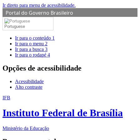
Ir direto para menu de acessibilidade.
Portal do Governo Brasileiro
Portuguese
Ir para o conteúdo
1
Ir para o menu
2
Ir para a busca
3
Ir para o rodapé
4
Opções de acessibilidade
Acessibilidade
Alto contraste
IFB
Instituto Federal de Brasília
Ministério da Educação