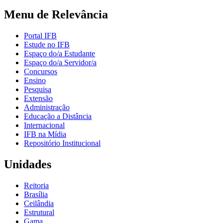
Menu de Relevância
Portal IFB
Estude no IFB
Espaço do/a Estudante
Espaço do/a Servidor/a
Concursos
Ensino
Pesquisa
Extensão
Administração
Educação a Distância
Internacional
IFB na Mídia
Repositório Institucional
Unidades
Reitoria
Brasília
Ceilândia
Estrutural
Gama