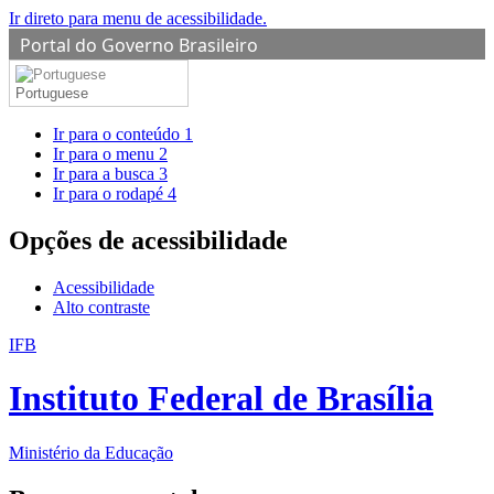
Ir direto para menu de acessibilidade.
Portal do Governo Brasileiro
Portuguese
Ir para o conteúdo
1
Ir para o menu
2
Ir para a busca
3
Ir para o rodapé
4
Opções de acessibilidade
Acessibilidade
Alto contraste
IFB
Instituto Federal de Brasília
Ministério da Educação