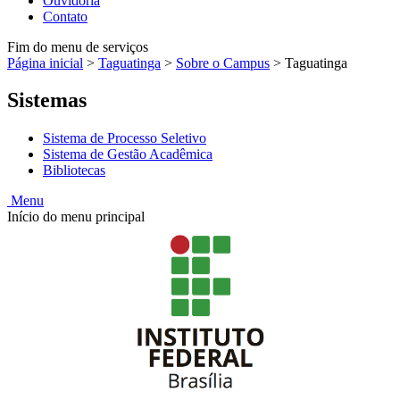
Ouvidoria
Contato
Fim do menu de serviços
Página inicial
>
Taguatinga
>
Sobre o Campus
>
Taguatinga
Sistemas
Sistema de Processo Seletivo
Sistema de Gestão Acadêmica
Bibliotecas
Menu
Início do menu principal