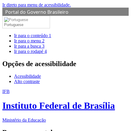
Ir direto para menu de acessibilidade.
Portal do Governo Brasileiro
Portuguese
Ir para o conteúdo
1
Ir para o menu
2
Ir para a busca
3
Ir para o rodapé
4
Opções de acessibilidade
Acessibilidade
Alto contraste
IFB
Instituto Federal de Brasília
Ministério da Educação