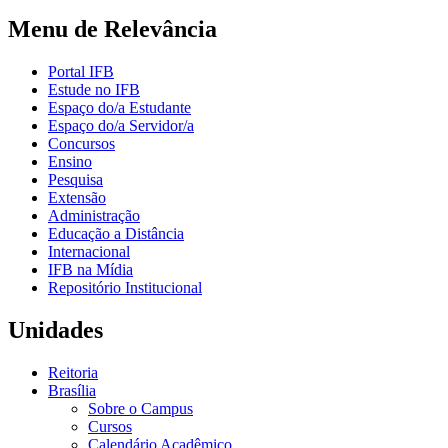
Menu de Relevância
Portal IFB
Estude no IFB
Espaço do/a Estudante
Espaço do/a Servidor/a
Concursos
Ensino
Pesquisa
Extensão
Administração
Educação a Distância
Internacional
IFB na Mídia
Repositório Institucional
Unidades
Reitoria
Brasília
Sobre o Campus
Cursos
Calendário Acadêmico