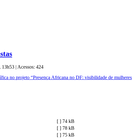
stas
5, 13h53
|
Acessos: 424
tífica no projeto “Presença Africana no DF: visibilidade de mulheres
[ ]
74 kB
[ ]
78 kB
[ ]
75 kB