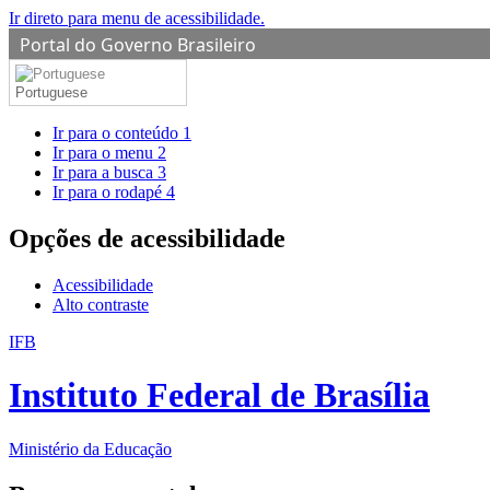
Ir direto para menu de acessibilidade.
Portal do Governo Brasileiro
Portuguese
Ir para o conteúdo
1
Ir para o menu
2
Ir para a busca
3
Ir para o rodapé
4
Opções de acessibilidade
Acessibilidade
Alto contraste
IFB
Instituto Federal de Brasília
Ministério da Educação