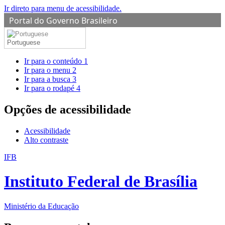
Ir direto para menu de acessibilidade.
Portal do Governo Brasileiro
Portuguese
Ir para o conteúdo
1
Ir para o menu
2
Ir para a busca
3
Ir para o rodapé
4
Opções de acessibilidade
Acessibilidade
Alto contraste
IFB
Instituto Federal de Brasília
Ministério da Educação