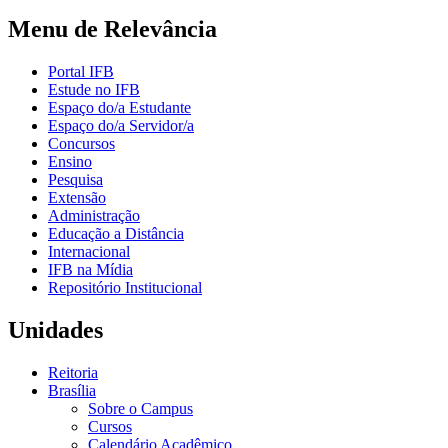
Menu de Relevância
Portal IFB
Estude no IFB
Espaço do/a Estudante
Espaço do/a Servidor/a
Concursos
Ensino
Pesquisa
Extensão
Administração
Educação a Distância
Internacional
IFB na Mídia
Repositório Institucional
Unidades
Reitoria
Brasília
Sobre o Campus
Cursos
Calendário Acadêmico