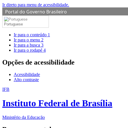
Ir direto para menu de acessibilidade.
Portal do Governo Brasileiro
Portuguese
Ir para o conteúdo
1
Ir para o menu
2
Ir para a busca
3
Ir para o rodapé
4
Opções de acessibilidade
Acessibilidade
Alto contraste
IFB
Instituto Federal de Brasília
Ministério da Educação