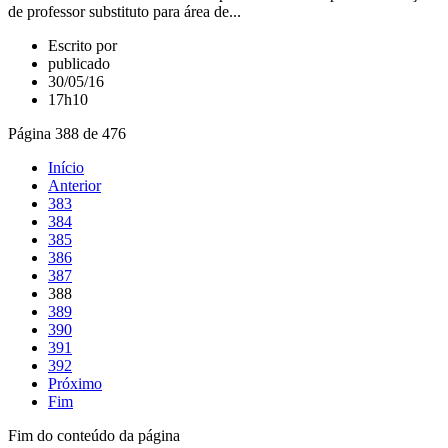
de professor substituto para área de...
Escrito por
publicado
30/05/16
17h10
Página 388 de 476
Início
Anterior
383
384
385
386
387
388
389
390
391
392
Próximo
Fim
Fim do conteúdo da página