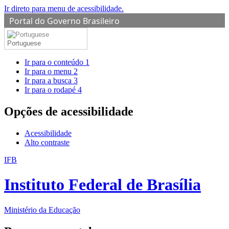
Ir direto para menu de acessibilidade.
Portal do Governo Brasileiro
Portuguese
Ir para o conteúdo
1
Ir para o menu
2
Ir para a busca
3
Ir para o rodapé
4
Opções de acessibilidade
Acessibilidade
Alto contraste
IFB
Instituto Federal de Brasília
Ministério da Educação