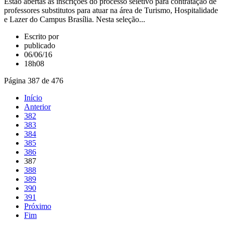
Estão abertas as inscrições do processo seletivo para contratação de
professores substitutos para atuar na área de Turismo, Hospitalidade
e Lazer do Campus Brasília. Nesta seleção...
Escrito por
publicado
06/06/16
18h08
Página 387 de 476
Início
Anterior
382
383
384
385
386
387
388
389
390
391
Próximo
Fim