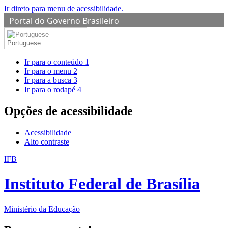
Ir direto para menu de acessibilidade.
Portal do Governo Brasileiro
Portuguese
Ir para o conteúdo
1
Ir para o menu
2
Ir para a busca
3
Ir para o rodapé
4
Opções de acessibilidade
Acessibilidade
Alto contraste
IFB
Instituto Federal de Brasília
Ministério da Educação