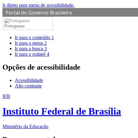
Ir direto para menu de acessibilidade.
Portal do Governo Brasileiro
Portuguese
Ir para o conteúdo
1
Ir para o menu
2
Ir para a busca
3
Ir para o rodapé
4
Opções de acessibilidade
Acessibilidade
Alto contraste
IFB
Instituto Federal de Brasília
Ministério da Educação