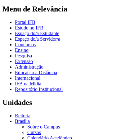
Menu de Relevância
Portal IFB
Estude no IFB
Espaço do/a Estudante
Espaço do/a Servidor/a
Concursos
Ensino
Pesquisa
Extensão
Administração
Educação a Distância
Internacional
IFB na Mídia
Repositório Institucional
Unidades
Reitoria
Brasília
Sobre o Campus
Cursos
Calendário Acadêmico