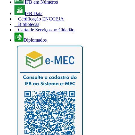
IFB em Números
IFB Data
Certificação ENCCEJA
Bibliotecas
Carta de Serviços ao Cidadão
Diplomados