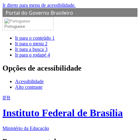
Ir direto para menu de acessibilidade.
Portal do Governo Brasileiro
Portuguese
Ir para o conteúdo
1
Ir para o menu
2
Ir para a busca
3
Ir para o rodapé
4
Opções de acessibilidade
Acessibilidade
Alto contraste
IFB
Instituto Federal de Brasília
Ministério da Educação