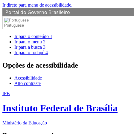
Ir direto para menu de acessibilidade.
Portal do Governo Brasileiro
Portuguese
Ir para o conteúdo
1
Ir para o menu
2
Ir para a busca
3
Ir para o rodapé
4
Opções de acessibilidade
Acessibilidade
Alto contraste
IFB
Instituto Federal de Brasília
Ministério da Educação