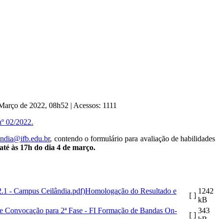
e Março de 2022, 08h52
|
Acessos: 1111
nº 02/2022.
landia@
ifb.edu.br
, contendo o formulário para avaliação de habilidades
i até às 17h do dia 4 de março.
Homologação do Resultado e
1242
[ ]
kB
 e Convocação para 2ª Fase - FI Formação de Bandas On-
343
[ ]