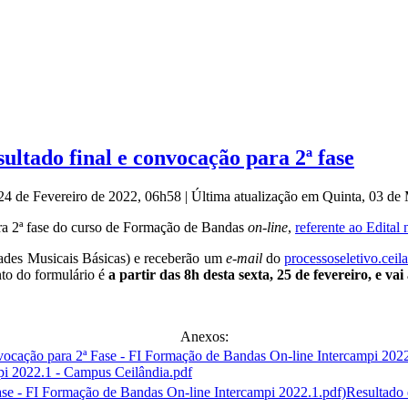
ultado final e convocação para 2ª fase
 24 de Fevereiro de 2022, 06h58
|
Última atualização em Quinta, 03 d
ra 2ª fase do curso de Formação de Bandas
on-line
,
referente ao Edital 
idades Musicais Básicas) e receberão um
e-mail
do
processoseletivo.cei
nto do formulário é
a partir das 8h desta sexta, 25 de fevereiro, e va
Anexos:
pi 2022.1 - Campus Ceilândia.pdf
Resultado