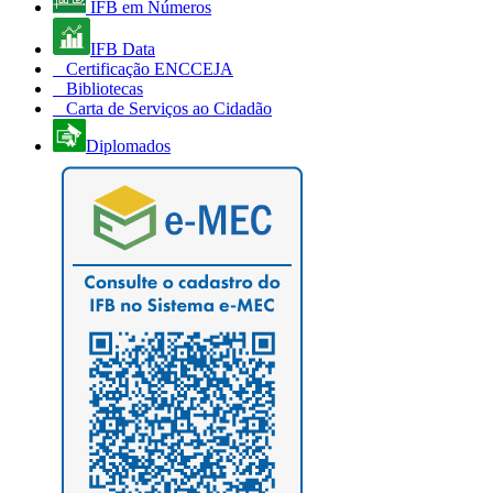
IFB em Números
IFB Data
Certificação ENCCEJA
Bibliotecas
Carta de Serviços ao Cidadão
Diplomados