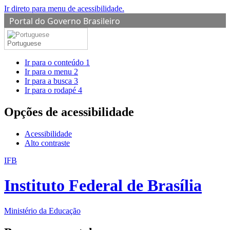
Ir direto para menu de acessibilidade.
Portal do Governo Brasileiro
Portuguese
Ir para o conteúdo
1
Ir para o menu
2
Ir para a busca
3
Ir para o rodapé
4
Opções de acessibilidade
Acessibilidade
Alto contraste
IFB
Instituto Federal de Brasília
Ministério da Educação