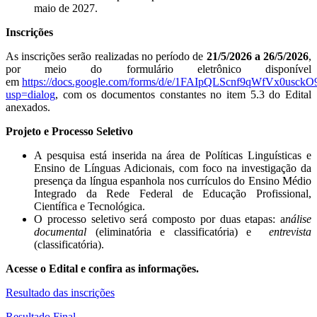
maio de 2027.
Inscrições
As inscrições serão realizadas no período de
21/5/2026 a 26/5/2026
,
por meio do formulário eletrônico disponível
em
https://docs.google.com/forms/d/e/1FAIpQLScnf9qWfVx0us
usp=dialog
, com os documentos constantes no item 5.3 do Edital
anexados.
Projeto e Processo Seletivo
A pesquisa está inserida na área de Políticas Linguísticas e
Ensino de Línguas Adicionais, com foco na investigação da
presença da língua espanhola nos currículos do Ensino Médio
Integrado da Rede Federal de Educação Profissional,
Científica e Tecnológica.
O processo seletivo será composto por duas etapas: a
nálise
documental
(eliminatória e classificatória) e
entrevista
(classificatória).
Acesse o Edital e confira as informações.
Resultado das inscrições
Resultado Final