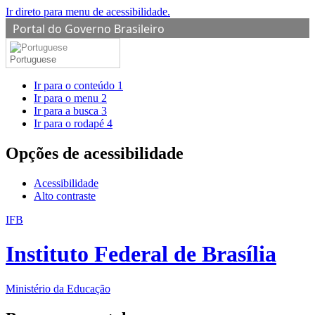
Ir direto para menu de acessibilidade.
Portal do Governo Brasileiro
Portuguese
Ir para o conteúdo
1
Ir para o menu
2
Ir para a busca
3
Ir para o rodapé
4
Opções de acessibilidade
Acessibilidade
Alto contraste
IFB
Instituto Federal de Brasília
Ministério da Educação