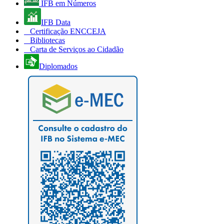
IFB em Números
IFB Data
Certificação ENCCEJA
Bibliotecas
Carta de Serviços ao Cidadão
Diplomados