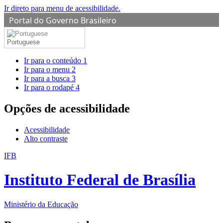
Ir direto para menu de acessibilidade.
Portal do Governo Brasileiro
Portuguese
Ir para o conteúdo
1
Ir para o menu
2
Ir para a busca
3
Ir para o rodapé
4
Opções de acessibilidade
Acessibilidade
Alto contraste
IFB
Instituto Federal de Brasília
Ministério da Educação