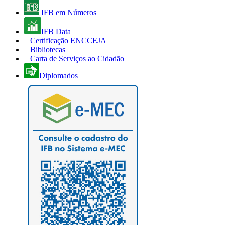
IFB em Números
IFB Data
Certificação ENCCEJA
Bibliotecas
Carta de Serviços ao Cidadão
Diplomados