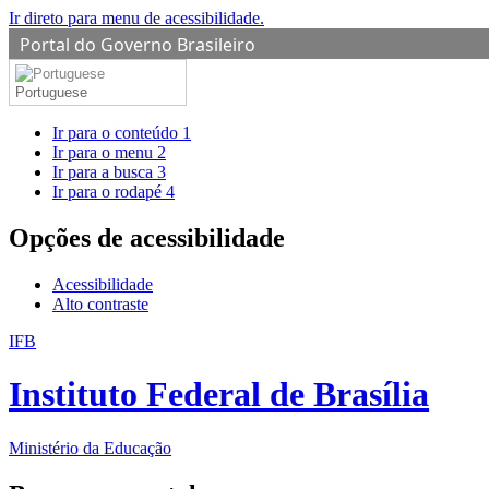
Ir direto para menu de acessibilidade.
Portal do Governo Brasileiro
Portuguese
Ir para o conteúdo
1
Ir para o menu
2
Ir para a busca
3
Ir para o rodapé
4
Opções de acessibilidade
Acessibilidade
Alto contraste
IFB
Instituto Federal de Brasília
Ministério da Educação