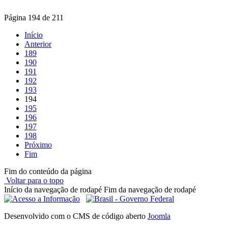
Página 194 de 211
Início
Anterior
189
190
191
192
193
194
195
196
197
198
Próximo
Fim
Fim do conteúdo da página
Voltar para o topo
Início da navegação de rodapé
Fim da navegação de rodapé
Desenvolvido com o CMS de código aberto
Joomla