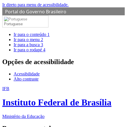
Ir direto para menu de acessibilidade.
Portal do Governo Brasileiro
Portuguese
Ir para o conteúdo
1
Ir para o menu
2
Ir para a busca
3
Ir para o rodapé
4
Opções de acessibilidade
Acessibilidade
Alto contraste
IFB
Instituto Federal de Brasília
Ministério da Educação