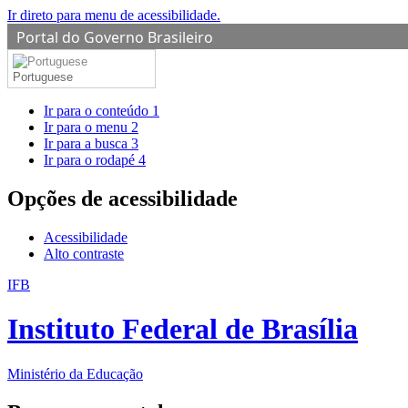
Ir direto para menu de acessibilidade.
Portal do Governo Brasileiro
Portuguese
Ir para o conteúdo
1
Ir para o menu
2
Ir para a busca
3
Ir para o rodapé
4
Opções de acessibilidade
Acessibilidade
Alto contraste
IFB
Instituto Federal de Brasília
Ministério da Educação