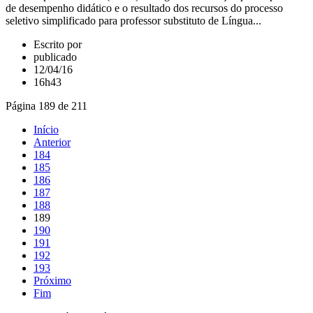
de desempenho didático e o resultado dos recursos do processo
seletivo simplificado para professor substituto de Língua...
Escrito por
publicado
12/04/16
16h43
Página 189 de 211
Início
Anterior
184
185
186
187
188
189
190
191
192
193
Próximo
Fim