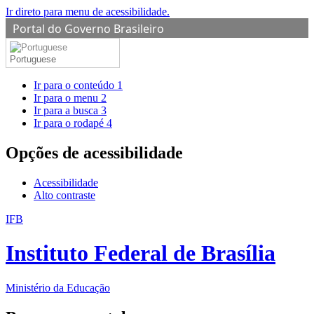
Ir direto para menu de acessibilidade.
Portal do Governo Brasileiro
Portuguese
Ir para o conteúdo
1
Ir para o menu
2
Ir para a busca
3
Ir para o rodapé
4
Opções de acessibilidade
Acessibilidade
Alto contraste
IFB
Instituto Federal de Brasília
Ministério da Educação