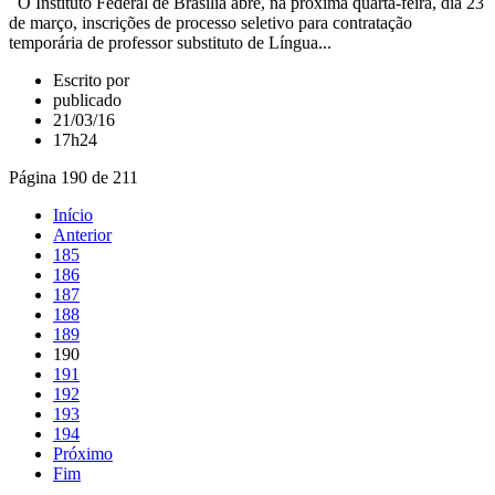
O Instituto Federal de Brasília abre, na próxima quarta-feira, dia 23
de março, inscrições de processo seletivo para contratação
temporária de professor substituto de Língua...
Escrito por
publicado
21/03/16
17h24
Página 190 de 211
Início
Anterior
185
186
187
188
189
190
191
192
193
194
Próximo
Fim