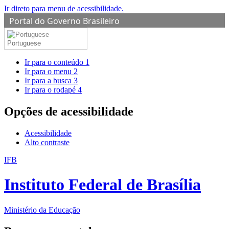
Ir direto para menu de acessibilidade.
Portal do Governo Brasileiro
Portuguese
Ir para o conteúdo
1
Ir para o menu
2
Ir para a busca
3
Ir para o rodapé
4
Opções de acessibilidade
Acessibilidade
Alto contraste
IFB
Instituto Federal de Brasília
Ministério da Educação