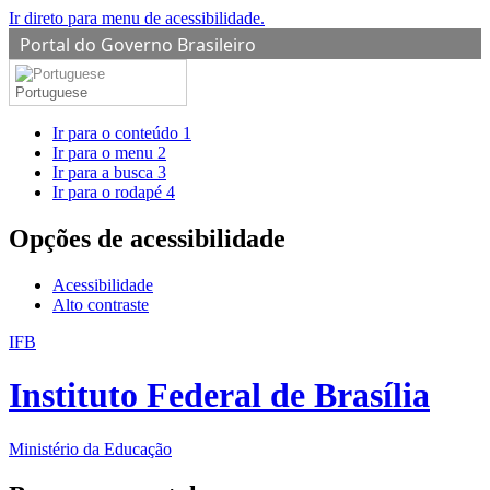
Ir direto para menu de acessibilidade.
Portal do Governo Brasileiro
Portuguese
Ir para o conteúdo
1
Ir para o menu
2
Ir para a busca
3
Ir para o rodapé
4
Opções de acessibilidade
Acessibilidade
Alto contraste
IFB
Instituto Federal de Brasília
Ministério da Educação