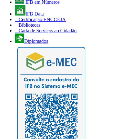
IFB em Números
IFB Data
Certificação ENCCEJA
Bibliotecas
Carta de Serviços ao Cidadão
Diplomados