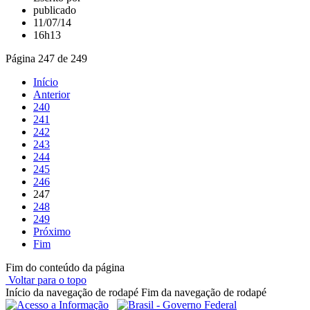
publicado
11/07/14
16h13
Página 247 de 249
Início
Anterior
240
241
242
243
244
245
246
247
248
249
Próximo
Fim
Fim do conteúdo da página
Voltar para o topo
Início da navegação de rodapé
Fim da navegação de rodapé