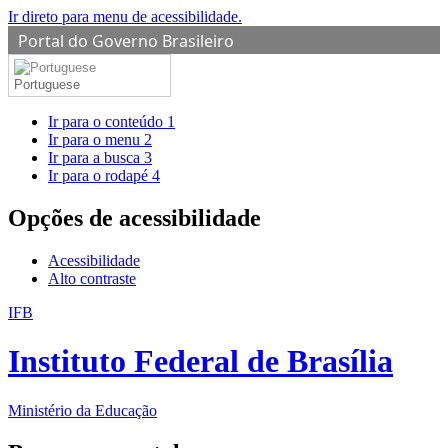
Ir direto para menu de acessibilidade.
Portal do Governo Brasileiro
Portuguese
Ir para o conteúdo
1
Ir para o menu
2
Ir para a busca
3
Ir para o rodapé
4
Opções de acessibilidade
Acessibilidade
Alto contraste
IFB
Instituto Federal de Brasília
Ministério da Educação