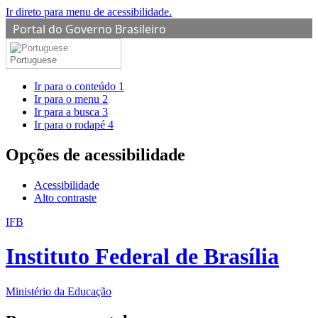
Ir direto para menu de acessibilidade.
Portal do Governo Brasileiro
Portuguese
Ir para o conteúdo
1
Ir para o menu
2
Ir para a busca
3
Ir para o rodapé
4
Opções de acessibilidade
Acessibilidade
Alto contraste
IFB
Instituto Federal de Brasília
Ministério da Educação