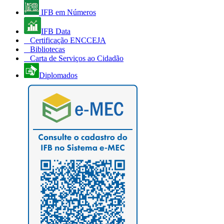
IFB em Números
IFB Data
Certificação ENCCEJA
Bibliotecas
Carta de Serviços ao Cidadão
Diplomados