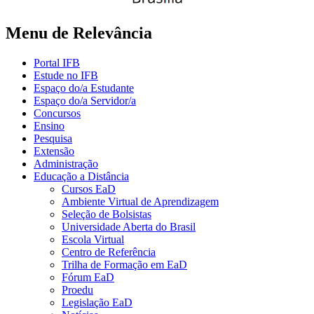
Menu de Relevância
Portal IFB
Estude no IFB
Espaço do/a Estudante
Espaço do/a Servidor/a
Concursos
Ensino
Pesquisa
Extensão
Administração
Educação a Distância
Cursos EaD
Ambiente Virtual de Aprendizagem
Seleção de Bolsistas
Universidade Aberta do Brasil
Escola Virtual
Centro de Referência
Trilha de Formação em EaD
Fórum EaD
Proedu
Legislação EaD