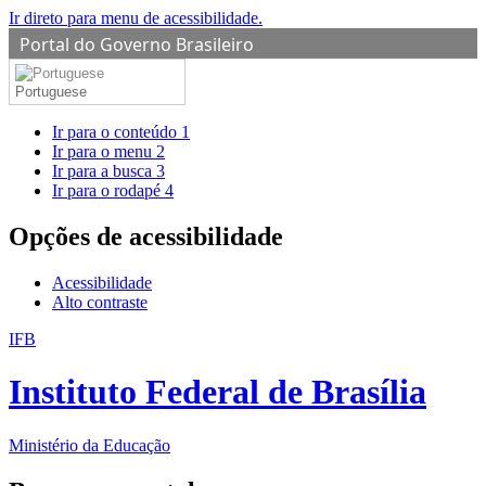
Ir direto para menu de acessibilidade.
Portal do Governo Brasileiro
Portuguese
Ir para o conteúdo
1
Ir para o menu
2
Ir para a busca
3
Ir para o rodapé
4
Opções de acessibilidade
Acessibilidade
Alto contraste
IFB
Instituto Federal de Brasília
Ministério da Educação