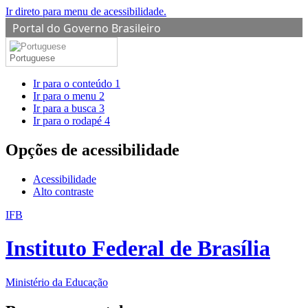
Ir direto para menu de acessibilidade.
Portal do Governo Brasileiro
Portuguese
Ir para o conteúdo
1
Ir para o menu
2
Ir para a busca
3
Ir para o rodapé
4
Opções de acessibilidade
Acessibilidade
Alto contraste
IFB
Instituto Federal de Brasília
Ministério da Educação