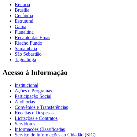
Reitoria
Brasília
Ceilândia
Estrutural
Gama
Planaltina
Recanto das Emas
Riacho Fundo
Samambaia
São Sebastião
Taguatinga
Acesso à Informação
Institucional
Ações e Programas
Participação Social
Auditorias
Convênios e Transferências
Receitas e Despesas
Licitações e Contratos
Servidores
Informações Classificadas
Serviço de Informações ao Cidadão (SIC)