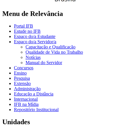
Menu de Relevância
Portal IFB
Estude no IFB
Espaço do/a Estudante
Espaço do/a Servidor/a
Capacitação e Qualificação
Qualidade de Vida no Trabalho
Notícias
Manual do Servidor
Concursos
Ensino
Pesquisa
Extensão
Administração
Educação a Distância
Internacional
IFB na Mídia
Repositório Institucional
Unidades