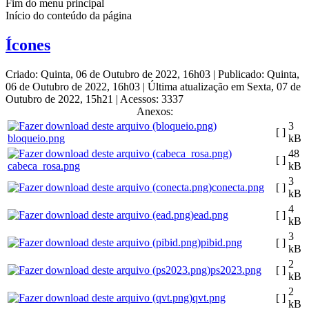
Fim do menu principal
Início do conteúdo da página
Ícones
Criado: Quinta, 06 de Outubro de 2022, 16h03
|
Publicado: Quinta,
06 de Outubro de 2022, 16h03
|
Última atualização em Sexta, 07 de
Outubro de 2022, 15h21
|
Acessos: 3337
Anexos:
3
[ ]
bloqueio.png
kB
48
[ ]
cabeca_rosa.png
kB
3
conecta.png
[ ]
kB
4
ead.png
[ ]
kB
3
pibid.png
[ ]
kB
2
ps2023.png
[ ]
kB
2
qvt.png
[ ]
kB