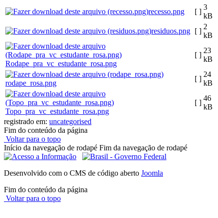
3
recesso.png
[ ]
kB
2
residuos.png
[ ]
kB
23
[ ]
kB
Rodape_pra_vc_estudante_rosa.png
24
[ ]
rodape_rosa.png
kB
46
[ ]
kB
Topo_pra_vc_estudante_rosa.png
registrado em:
uncategorised
Fim do conteúdo da página
Voltar para o topo
Início da navegação de rodapé
Fim da navegação de rodapé
Desenvolvido com o CMS de código aberto
Joomla
Fim do conteúdo da página
Voltar para o topo