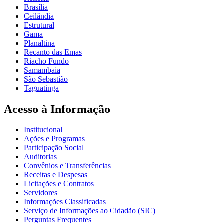
Brasília
Ceilândia
Estrutural
Gama
Planaltina
Recanto das Emas
Riacho Fundo
Samambaia
São Sebastião
Taguatinga
Acesso à Informação
Institucional
Ações e Programas
Participação Social
Auditorias
Convênios e Transferências
Receitas e Despesas
Licitações e Contratos
Servidores
Informações Classificadas
Serviço de Informações ao Cidadão (SIC)
Perguntas Frequentes