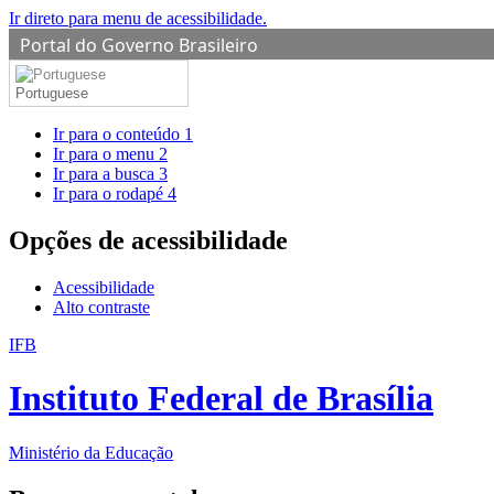
Ir direto para menu de acessibilidade.
Portal do Governo Brasileiro
Portuguese
Ir para o conteúdo
1
Ir para o menu
2
Ir para a busca
3
Ir para o rodapé
4
Opções de acessibilidade
Acessibilidade
Alto contraste
IFB
Instituto Federal de Brasília
Ministério da Educação