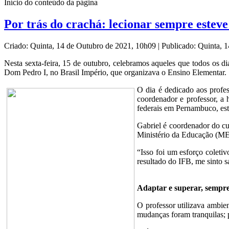
Início do conteúdo da página
Por trás do crachá: lecionar sempre esteve
Criado: Quinta, 14 de Outubro de 2021, 10h09
|
Publicado: Quinta, 
Nesta sexta-feira, 15 de outubro, celebramos aqueles que todos os
Dom Pedro I, no Brasil Império, que organizava o Ensino Elementar.
O dia é dedicado aos profe
coordenador e professor, a 
federais em Pernambuco, es
Gabriel é coordenador do c
Ministério da Educação (ME
“Isso foi um esforço coleti
resultado do IFB, me sinto sa
Adaptar e superar, sempr
O professor utilizava ambie
mudanças foram tranquilas; p