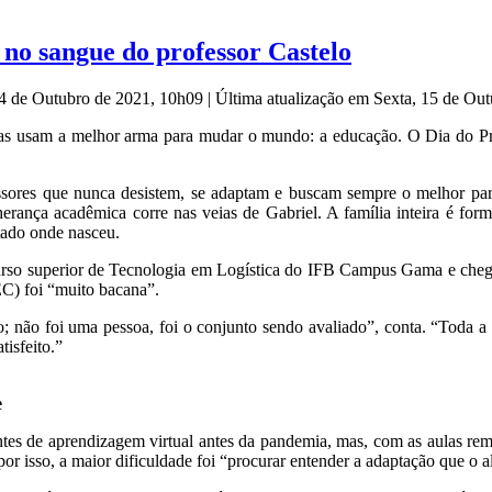
 no sangue do professor Castelo
14 de Outubro de 2021, 10h09
|
Última atualização em Sexta, 15 de Ou
 dias usam a melhor arma para mudar o mundo: a educação. O Dia do P
ssores que nunca desistem, se adaptam e buscam sempre o melhor par
herança acadêmica corre nas veias de Gabriel. A família inteira é form
tado onde nasceu.
urso superior de Tecnologia em Logística do IFB Campus Gama e cheg
C) foi “muito bacana”.
vo; não foi uma pessoa, foi o conjunto sendo avaliado”, conta. “Toda
tisfeito.”
e
ntes de aprendizagem virtual antes da pandemia, mas, com as aulas rem
or isso, a maior dificuldade foi “procurar entender a adaptação que o 