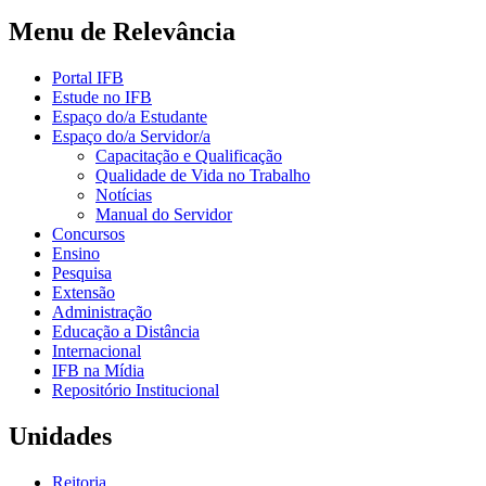
Menu de Relevância
Portal IFB
Estude no IFB
Espaço do/a Estudante
Espaço do/a Servidor/a
Capacitação e Qualificação
Qualidade de Vida no Trabalho
Notícias
Manual do Servidor
Concursos
Ensino
Pesquisa
Extensão
Administração
Educação a Distância
Internacional
IFB na Mídia
Repositório Institucional
Unidades
Reitoria