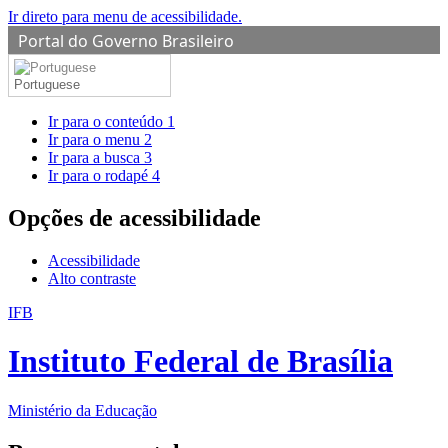
Ir direto para menu de acessibilidade.
Portal do Governo Brasileiro
Portuguese
Ir para o conteúdo
1
Ir para o menu
2
Ir para a busca
3
Ir para o rodapé
4
Opções de acessibilidade
Acessibilidade
Alto contraste
IFB
Instituto Federal de Brasília
Ministério da Educação