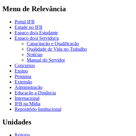
Menu de Relevância
Portal IFB
Estude no IFB
Espaço do/a Estudante
Espaço do/a Servidor/a
Capacitação e Qualificação
Qualidade de Vida no Trabalho
Notícias
Manual do Servidor
Concursos
Ensino
Pesquisa
Extensão
Administração
Educação a Distância
Internacional
IFB na Mídia
Repositório Institucional
Unidades
Reitoria