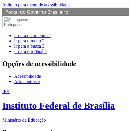
Ir direto para menu de acessibilidade.
Portal do Governo Brasileiro
Portuguese
Ir para o conteúdo
1
Ir para o menu
2
Ir para a busca
3
Ir para o rodapé
4
Opções de acessibilidade
Acessibilidade
Alto contraste
IFB
Instituto Federal de Brasília
Ministério da Educação