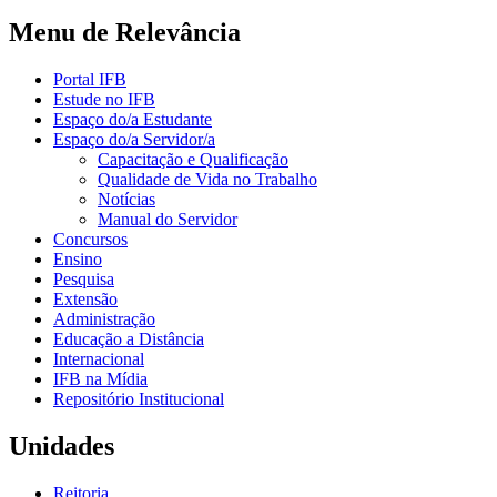
Menu de Relevância
Portal IFB
Estude no IFB
Espaço do/a Estudante
Espaço do/a Servidor/a
Capacitação e Qualificação
Qualidade de Vida no Trabalho
Notícias
Manual do Servidor
Concursos
Ensino
Pesquisa
Extensão
Administração
Educação a Distância
Internacional
IFB na Mídia
Repositório Institucional
Unidades
Reitoria