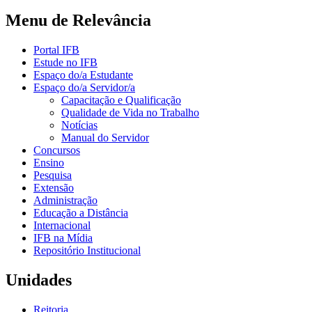
Menu de Relevância
Portal IFB
Estude no IFB
Espaço do/a Estudante
Espaço do/a Servidor/a
Capacitação e Qualificação
Qualidade de Vida no Trabalho
Notícias
Manual do Servidor
Concursos
Ensino
Pesquisa
Extensão
Administração
Educação a Distância
Internacional
IFB na Mídia
Repositório Institucional
Unidades
Reitoria