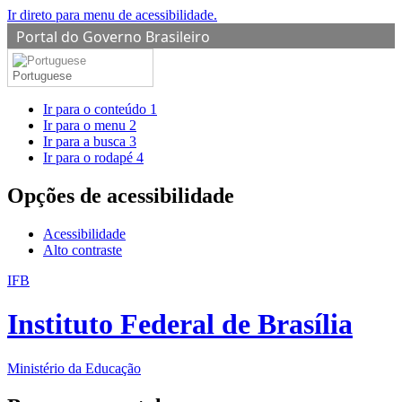
Ir direto para menu de acessibilidade.
Portal do Governo Brasileiro
Portuguese
Ir para o conteúdo
1
Ir para o menu
2
Ir para a busca
3
Ir para o rodapé
4
Opções de acessibilidade
Acessibilidade
Alto contraste
IFB
Instituto Federal de Brasília
Ministério da Educação