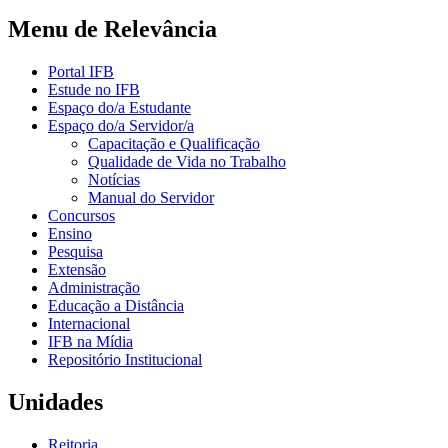
Menu de Relevância
Portal IFB
Estude no IFB
Espaço do/a Estudante
Espaço do/a Servidor/a
Capacitação e Qualificação
Qualidade de Vida no Trabalho
Notícias
Manual do Servidor
Concursos
Ensino
Pesquisa
Extensão
Administração
Educação a Distância
Internacional
IFB na Mídia
Repositório Institucional
Unidades
Reitoria