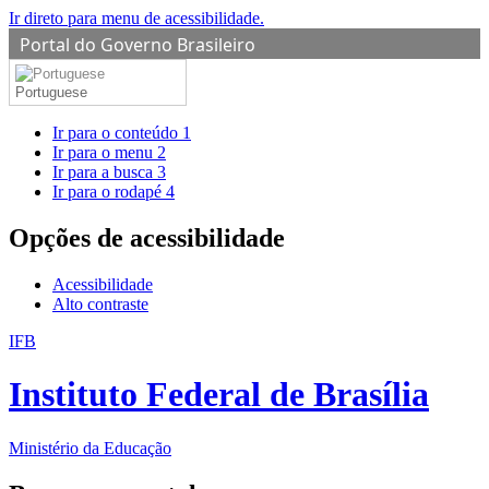
Ir direto para menu de acessibilidade.
Portal do Governo Brasileiro
Portuguese
Ir para o conteúdo
1
Ir para o menu
2
Ir para a busca
3
Ir para o rodapé
4
Opções de acessibilidade
Acessibilidade
Alto contraste
IFB
Instituto Federal de Brasília
Ministério da Educação