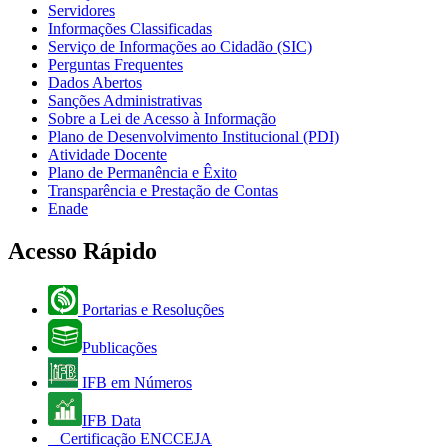
Servidores
Informações Classificadas
Serviço de Informações ao Cidadão (SIC)
Perguntas Frequentes
Dados Abertos
Sanções Administrativas
Sobre a Lei de Acesso à Informação
Plano de Desenvolvimento Institucional (PDI)
Atividade Docente
Plano de Permanência e Êxito
Transparência e Prestação de Contas
Enade
Acesso Rápido
Portarias e Resoluções
Publicações
IFB em Números
IFB Data
Certificação ENCCEJA