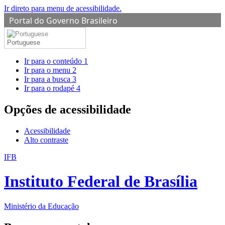
Ir direto para menu de acessibilidade.
Portal do Governo Brasileiro
Portuguese
Ir para o conteúdo
1
Ir para o menu
2
Ir para a busca
3
Ir para o rodapé
4
Opções de acessibilidade
Acessibilidade
Alto contraste
IFB
Instituto Federal de Brasília
Ministério da Educação