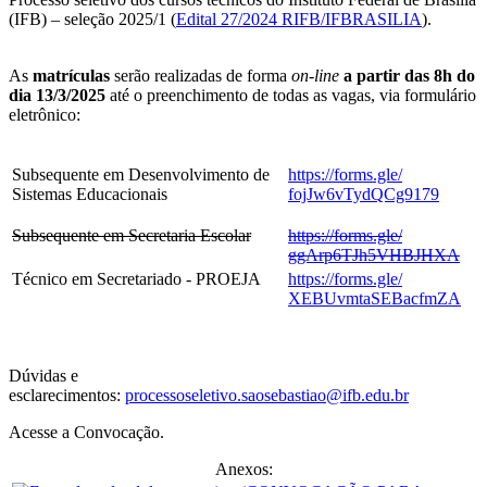
(IFB) – seleção 2025/1 (
Edital 27/2024 RIFB/IFBRASILIA
).
As
matrículas
serão realizadas de forma
on-line
a partir das 8h do
dia 13/3/2025
até o preenchimento de todas as vagas, via formulário
eletrônico:
Subsequente em Desenvolvimento de
https://forms.gle/
Sistemas Educacionais
fojJw6vTydQCg9179
Subsequente em Secretaria Escolar
https://forms.gle/
ggArp6TJh5VHBJHXA
Técnico em Secretariado - PROEJA
https://forms.gle/
XEBUvmtaSEBacfmZA
Dúvidas e
esclarecimentos:
processoseletivo.saosebastiao@ifb.edu.br
Acesse a Convocação.
Anexos: