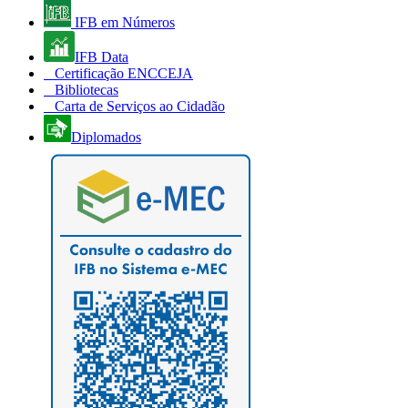
IFB em Números
IFB Data
Certificação ENCCEJA
Bibliotecas
Carta de Serviços ao Cidadão
Diplomados