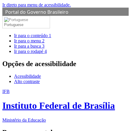
Ir direto para menu de acessibilidade.
Portal do Governo Brasileiro
Portuguese
Ir para o conteúdo
1
Ir para o menu
2
Ir para a busca
3
Ir para o rodapé
4
Opções de acessibilidade
Acessibilidade
Alto contraste
IFB
Instituto Federal de Brasília
Ministério da Educação