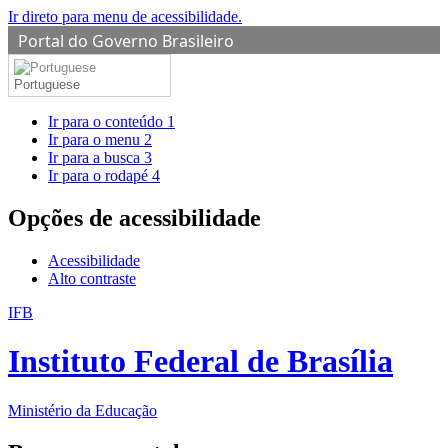
Ir direto para menu de acessibilidade.
Portal do Governo Brasileiro
Portuguese
Ir para o conteúdo
1
Ir para o menu
2
Ir para a busca
3
Ir para o rodapé
4
Opções de acessibilidade
Acessibilidade
Alto contraste
IFB
Instituto Federal de Brasília
Ministério da Educação