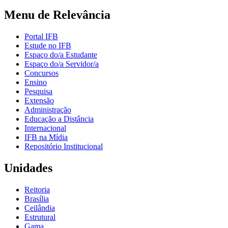
Menu de Relevância
Portal IFB
Estude no IFB
Espaço do/a Estudante
Espaço do/a Servidor/a
Concursos
Ensino
Pesquisa
Extensão
Administração
Educação a Distância
Internacional
IFB na Mídia
Repositório Institucional
Unidades
Reitoria
Brasília
Ceilândia
Estrutural
Gama