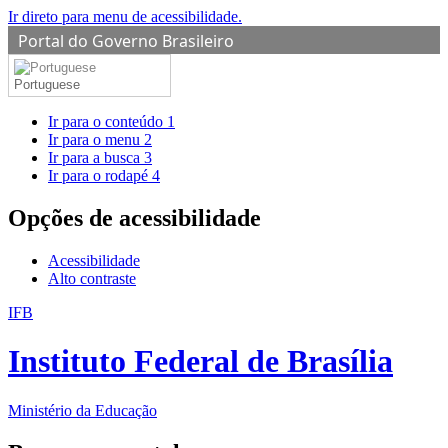
Ir direto para menu de acessibilidade.
Portal do Governo Brasileiro
Portuguese
Ir para o conteúdo
1
Ir para o menu
2
Ir para a busca
3
Ir para o rodapé
4
Opções de acessibilidade
Acessibilidade
Alto contraste
IFB
Instituto Federal de Brasília
Ministério da Educação