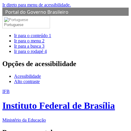
Ir direto para menu de acessibilidade.
Portal do Governo Brasileiro
Portuguese
Ir para o conteúdo
1
Ir para o menu
2
Ir para a busca
3
Ir para o rodapé
4
Opções de acessibilidade
Acessibilidade
Alto contraste
IFB
Instituto Federal de Brasília
Ministério da Educação