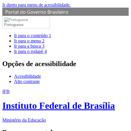
Ir direto para menu de acessibilidade.
Portal do Governo Brasileiro
Portuguese
Ir para o conteúdo
1
Ir para o menu
2
Ir para a busca
3
Ir para o rodapé
4
Opções de acessibilidade
Acessibilidade
Alto contraste
IFB
Instituto Federal de Brasília
Ministério da Educação