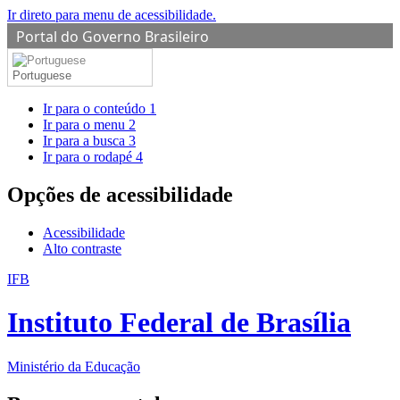
Ir direto para menu de acessibilidade.
Portal do Governo Brasileiro
Portuguese
Ir para o conteúdo
1
Ir para o menu
2
Ir para a busca
3
Ir para o rodapé
4
Opções de acessibilidade
Acessibilidade
Alto contraste
IFB
Instituto Federal de Brasília
Ministério da Educação