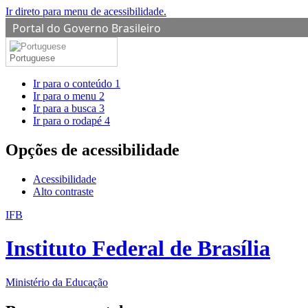
Ir direto para menu de acessibilidade.
Portal do Governo Brasileiro
Portuguese
Ir para o conteúdo
1
Ir para o menu
2
Ir para a busca
3
Ir para o rodapé
4
Opções de acessibilidade
Acessibilidade
Alto contraste
IFB
Instituto Federal de Brasília
Ministério da Educação