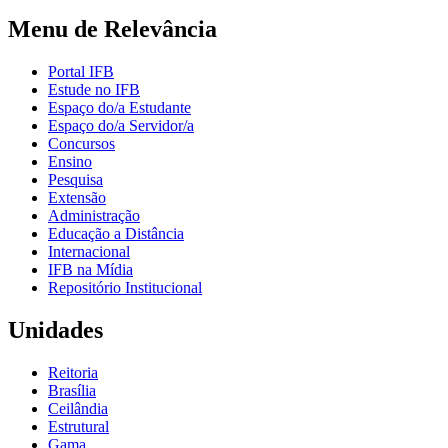
Menu de Relevância
Portal IFB
Estude no IFB
Espaço do/a Estudante
Espaço do/a Servidor/a
Concursos
Ensino
Pesquisa
Extensão
Administração
Educação a Distância
Internacional
IFB na Mídia
Repositório Institucional
Unidades
Reitoria
Brasília
Ceilândia
Estrutural
Gama