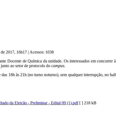
o de 2017, 16h17
|
Acessos: 1038
urante Docente de Química da unidade. Os interessados em concorrer à
 junto ao setor de protocolo do
campus.
e das 18h às 21h (no turno noturno), sem qualquer interrupção, no hall
ltado da Eleição - Preliminar - Edital 09 (1).pdf
[ ]
218 kB