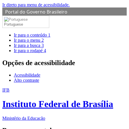
Ir direto para menu de acessibilidade.
Portal do Governo Brasileiro
Portuguese
Ir para o conteúdo
1
Ir para o menu
2
Ir para a busca
3
Ir para o rodapé
4
Opções de acessibilidade
Acessibilidade
Alto contraste
IFB
Instituto Federal de Brasília
Ministério da Educação