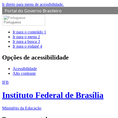
Ir direto para menu de acessibilidade.
Portal do Governo Brasileiro
Portuguese
Ir para o conteúdo
1
Ir para o menu
2
Ir para a busca
3
Ir para o rodapé
4
Opções de acessibilidade
Acessibilidade
Alto contraste
IFB
Instituto Federal de Brasília
Ministério da Educação