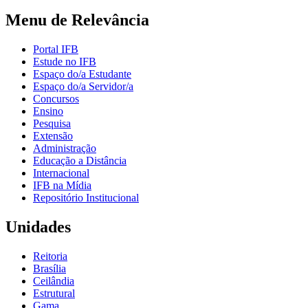
Menu de Relevância
Portal IFB
Estude no IFB
Espaço do/a Estudante
Espaço do/a Servidor/a
Concursos
Ensino
Pesquisa
Extensão
Administração
Educação a Distância
Internacional
IFB na Mídia
Repositório Institucional
Unidades
Reitoria
Brasília
Ceilândia
Estrutural
Gama