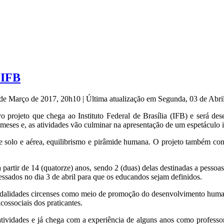
 IFB
0 de Março de 2017, 20h10
|
Última atualização em Segunda, 03 de Abr
 projeto que chega ao Instituto Federal de Brasília (IFB) e será dese
meses e, as atividades vão culminar na apresentação de um espetáculo 
 solo e aérea, equilibrismo e pirâmide humana. O projeto também cont
partir de 14 (quatorze) anos, sendo 2 (duas) delas destinadas a pessoas
ressados no dia 3 de abril para que os educandos sejam definidos.
s modalidades circenses como meio de promoção do desenvolvimento hum
cossociais dos praticantes.
ividades e já chega com a experiência de alguns anos como professora