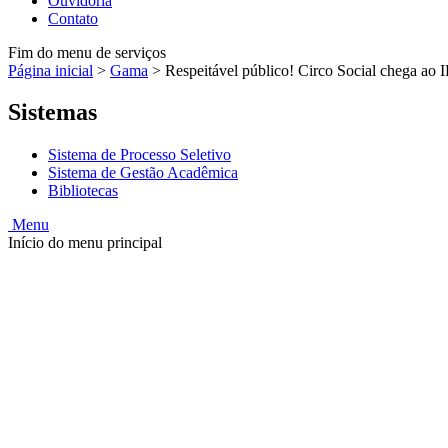
Ouvidoria
Contato
Fim do menu de serviços
Página inicial
>
Gama
>
Respeitável público! Circo Social chega ao 
Sistemas
Sistema de Processo Seletivo
Sistema de Gestão Acadêmica
Bibliotecas
Menu
Início do menu principal