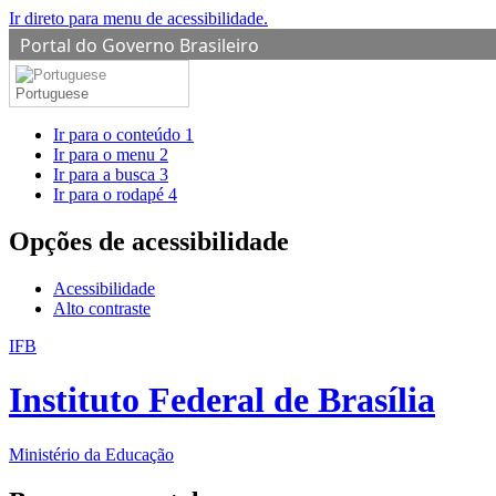
Ir direto para menu de acessibilidade.
Portal do Governo Brasileiro
Portuguese
Ir para o conteúdo
1
Ir para o menu
2
Ir para a busca
3
Ir para o rodapé
4
Opções de acessibilidade
Acessibilidade
Alto contraste
IFB
Instituto Federal de Brasília
Ministério da Educação