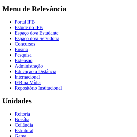
Menu de Relevância
Portal IFB
Estude no IFB
Espaço do/a Estudante
Espaço do/a Servidor/a
Concursos
Ensino
Pesquisa
Extensão
Administração
Educação a Distância
Internacional
IFB na Mídia
Repositório Institucional
Unidades
Reitoria
Brasília
Ceilândia
Estrutural
Gama