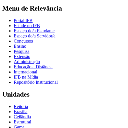
Menu de Relevância
Portal IFB
Estude no IFB
Espaço do/a Estudante
Espaço do/a Servidor/a
Concursos
Ensino
Pesquisa
Extensão
Administração
Educação a Distância
Internacional
IFB na Mídia
Repositório Institucional
Unidades
Reitoria
Brasília
Ceilândia
Estrutural
Gama