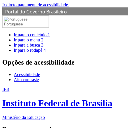
Ir direto para menu de acessibilidade.
Portal do Governo Brasileiro
Portuguese
Ir para o conteúdo
1
Ir para o menu
2
Ir para a busca
3
Ir para o rodapé
4
Opções de acessibilidade
Acessibilidade
Alto contraste
IFB
Instituto Federal de Brasília
Ministério da Educação