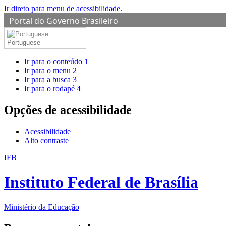
Ir direto para menu de acessibilidade.
Portal do Governo Brasileiro
Portuguese
Ir para o conteúdo
1
Ir para o menu
2
Ir para a busca
3
Ir para o rodapé
4
Opções de acessibilidade
Acessibilidade
Alto contraste
IFB
Instituto Federal de Brasília
Ministério da Educação