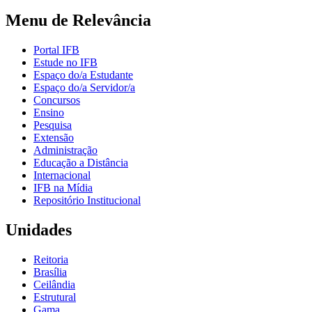
Menu de Relevância
Portal IFB
Estude no IFB
Espaço do/a Estudante
Espaço do/a Servidor/a
Concursos
Ensino
Pesquisa
Extensão
Administração
Educação a Distância
Internacional
IFB na Mídia
Repositório Institucional
Unidades
Reitoria
Brasília
Ceilândia
Estrutural
Gama