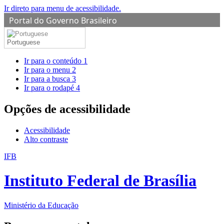
Ir direto para menu de acessibilidade.
Portal do Governo Brasileiro
Portuguese
Ir para o conteúdo
1
Ir para o menu
2
Ir para a busca
3
Ir para o rodapé
4
Opções de acessibilidade
Acessibilidade
Alto contraste
IFB
Instituto Federal de Brasília
Ministério da Educação