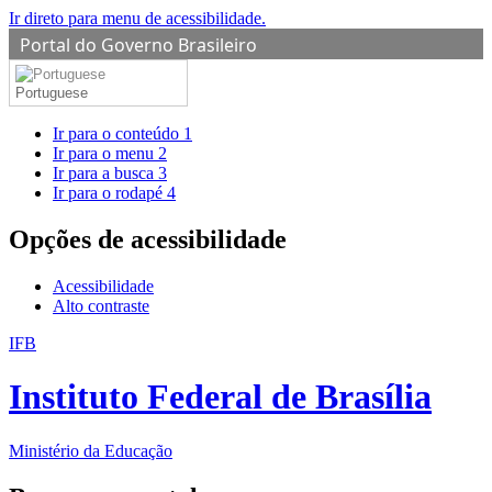
Ir direto para menu de acessibilidade.
Portal do Governo Brasileiro
Portuguese
Ir para o conteúdo
1
Ir para o menu
2
Ir para a busca
3
Ir para o rodapé
4
Opções de acessibilidade
Acessibilidade
Alto contraste
IFB
Instituto Federal de Brasília
Ministério da Educação