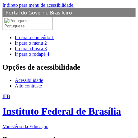
Ir direto para menu de acessibilidade.
Portal do Governo Brasileiro
Portuguese
Ir para o conteúdo
1
Ir para o menu
2
Ir para a busca
3
Ir para o rodapé
4
Opções de acessibilidade
Acessibilidade
Alto contraste
IFB
Instituto Federal de Brasília
Ministério da Educação