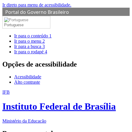
Ir direto para menu de acessibilidade.
Portal do Governo Brasileiro
Portuguese
Ir para o conteúdo
1
Ir para o menu
2
Ir para a busca
3
Ir para o rodapé
4
Opções de acessibilidade
Acessibilidade
Alto contraste
IFB
Instituto Federal de Brasília
Ministério da Educação