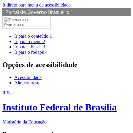
Ir direto para menu de acessibilidade.
Portal do Governo Brasileiro
Portuguese
Ir para o conteúdo
1
Ir para o menu
2
Ir para a busca
3
Ir para o rodapé
4
Opções de acessibilidade
Acessibilidade
Alto contraste
IFB
Instituto Federal de Brasília
Ministério da Educação