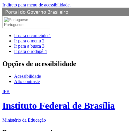
Ir direto para menu de acessibilidade.
Portal do Governo Brasileiro
Portuguese
Ir para o conteúdo
1
Ir para o menu
2
Ir para a busca
3
Ir para o rodapé
4
Opções de acessibilidade
Acessibilidade
Alto contraste
IFB
Instituto Federal de Brasília
Ministério da Educação