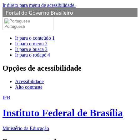
Ir direto para menu de acessibilidade.
Portal do Governo Brasileiro
Portuguese
Ir para o conteúdo
1
Ir para o menu
2
Ir para a busca
3
Ir para o rodapé
4
Opções de acessibilidade
Acessibilidade
Alto contraste
IFB
Instituto Federal de Brasília
Ministério da Educação